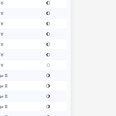
 ♉
🌔
 ♉
🌔
 ♉
🌔
 ♉
🌔
 ♉
🌔
 ♉
🌔
 ♉
🌕
цы ♊
🌖
цы ♊
🌖
цы ♊
🌖
цы ♊
🌖