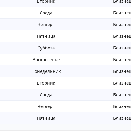
Вторник
Близне
Среда
Близне
Четверг
Близне
Пятница
Близне
Суббота
Близне
Воскресенье
Близне
Понедельник
Близне
Вторник
Близне
Среда
Близне
Четверг
Близне
Пятница
Близне