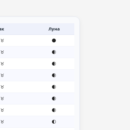
ак
Луна
 ♉
🌑
 ♉
🌒
 ♉
🌒
 ♉
🌒
 ♉
🌒
 ♉
🌒
 ♉
🌒
 ♉
🌓