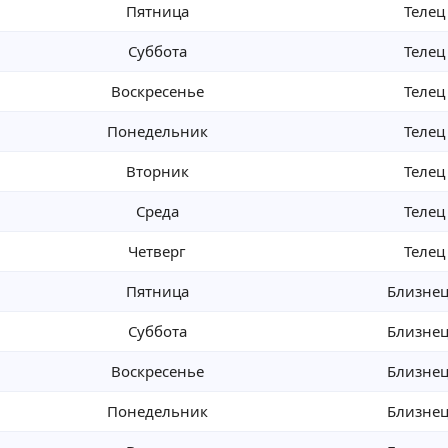
Пятница
Телец
Суббота
Телец
Воскресенье
Телец
Понедельник
Телец
Вторник
Телец
Среда
Телец
Четверг
Телец
Пятница
Близне
Суббота
Близне
Воскресенье
Близне
Понедельник
Близне