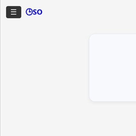
🕒SO
☰