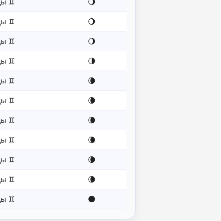
цы ♊
🌖
цы ♊
🌖
цы ♊
🌖
цы ♊
🌗
цы ♊
🌘
цы ♊
🌘
цы ♊
🌘
цы ♊
🌘
цы ♊
🌘
цы ♊
🌘
цы ♊
🌑