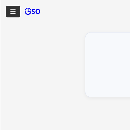
🕒SO
☰