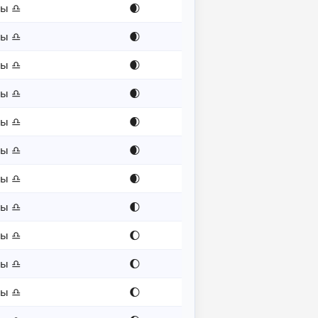
сы ♎
🌒
сы ♎
🌒
сы ♎
🌒
сы ♎
🌒
сы ♎
🌒
сы ♎
🌒
сы ♎
🌒
сы ♎
🌓
сы ♎
🌔
сы ♎
🌔
сы ♎
🌔