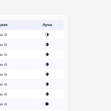
диак
Луна
сы ♎
🌗
сы ♎
🌘
сы ♎
🌘
сы ♎
🌘
сы ♎
🌘
сы ♎
🌘
сы ♎
🌘
сы ♎
🌑