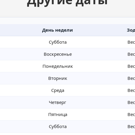
День недели
Зо
Суббота
Ве
Воскресенье
Ве
Понедельник
Ве
Вторник
Ве
Среда
Ве
Четверг
Ве
Пятница
Ве
Суббота
Ве