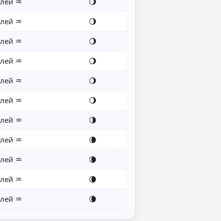
лей ♒
🌖
лей ♒
🌖
лей ♒
🌖
лей ♒
🌖
лей ♒
🌖
лей ♒
🌖
лей ♒
🌗
лей ♒
🌘
лей ♒
🌘
лей ♒
🌘
лей ♒
🌘