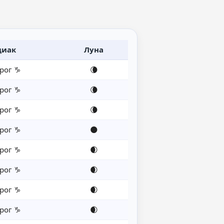
диак
Луна
рог ♑
🌘
рог ♑
🌘
рог ♑
🌘
рог ♑
🌑
рог ♑
🌒
рог ♑
🌒
рог ♑
🌒
рог ♑
🌒