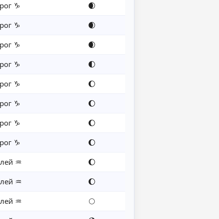
рог ♑
🌒
рог ♑
🌒
рог ♑
🌒
рог ♑
🌓
рог ♑
🌔
рог ♑
🌔
рог ♑
🌔
рог ♑
🌔
лей ♒
🌔
лей ♒
🌔
лей ♒
🌕