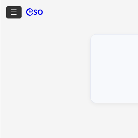
🕒SO
☰