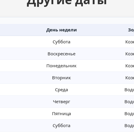
День недели
Зо
Суббота
Коз
Воскресенье
Коз
Понедельник
Коз
Вторник
Коз
Среда
Вод
Четверг
Вод
Пятница
Вод
Суббота
Вод