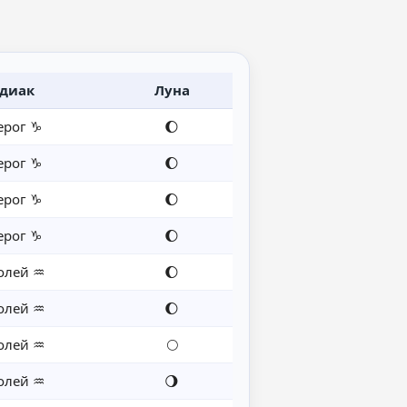
диак
Луна
ерог ♑
🌔
ерог ♑
🌔
ерог ♑
🌔
ерог ♑
🌔
олей ♒
🌔
олей ♒
🌔
олей ♒
🌕
олей ♒
🌖