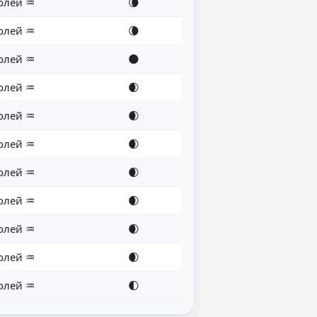
олей ♒
🌘
олей ♒
🌘
олей ♒
🌑
олей ♒
🌒
олей ♒
🌒
олей ♒
🌒
олей ♒
🌒
олей ♒
🌒
олей ♒
🌒
олей ♒
🌒
олей ♒
🌓