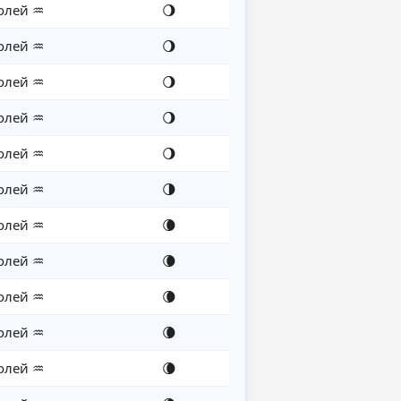
олей ♒
🌖
олей ♒
🌖
олей ♒
🌖
олей ♒
🌖
олей ♒
🌖
олей ♒
🌗
олей ♒
🌘
олей ♒
🌘
олей ♒
🌘
олей ♒
🌘
олей ♒
🌘