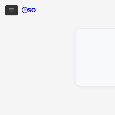
🕒SO
☰