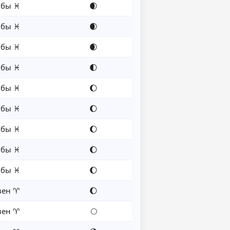
бы ♓
🌒
бы ♓
🌒
бы ♓
🌒
бы ♓
🌓
бы ♓
🌔
бы ♓
🌔
бы ♓
🌔
бы ♓
🌔
бы ♓
🌔
вен ♈
🌔
вен ♈
🌕