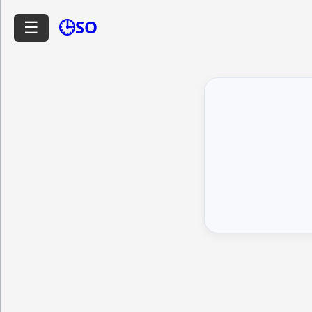
🕒SO
☰