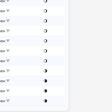
вен ♈
🌖
вен ♈
🌖
вен ♈
🌖
вен ♈
🌖
вен ♈
🌖
вен ♈
🌖
вен ♈
🌖
вен ♈
🌗
вен ♈
🌘
вен ♈
🌘
вен ♈
🌘