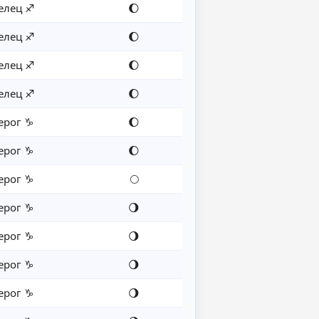
елец ♐
🌔
елец ♐
🌔
елец ♐
🌔
елец ♐
🌔
ерог ♑
🌔
ерог ♑
🌔
ерог ♑
🌕
ерог ♑
🌖
ерог ♑
🌖
ерог ♑
🌖
ерог ♑
🌖