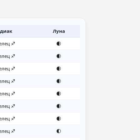
диак
Луна
елец ♐
🌒
елец ♐
🌒
елец ♐
🌒
елец ♐
🌒
елец ♐
🌒
елец ♐
🌒
елец ♐
🌒
елец ♐
🌓