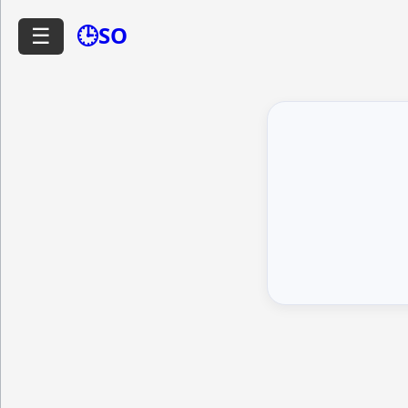
🕒SO
☰