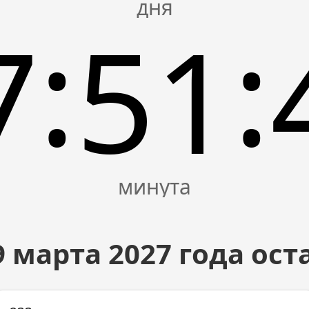
:
:
7
51
9 марта
2027
года ост