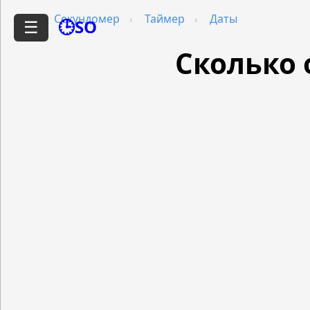
Секундомер
Таймер
Даты
🕒SO
☰
Сколько 