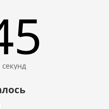
45
алось