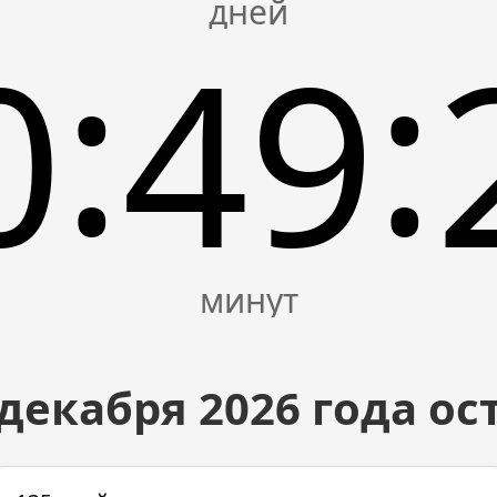
:
:
0
49
 декабря
2026
года ос