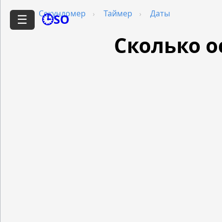
Секундомер
Таймер
Даты
🕒SO
☰
Сколько о