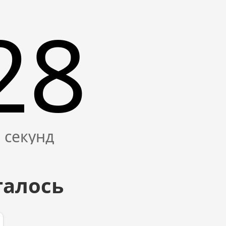
27
талось