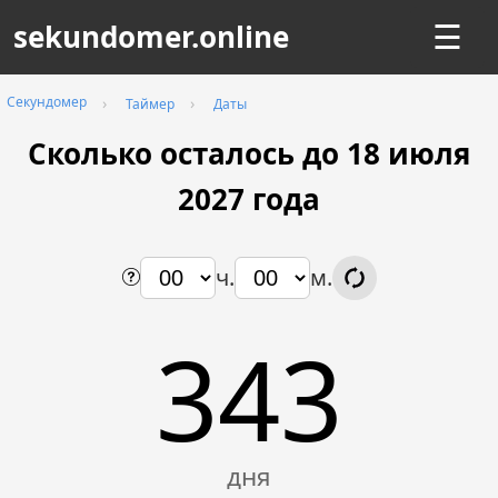
sekundomer.online
☰
Секундомер
Таймер
Даты
Сколько осталось до 18 июля
2027
года
ч.
м.
343