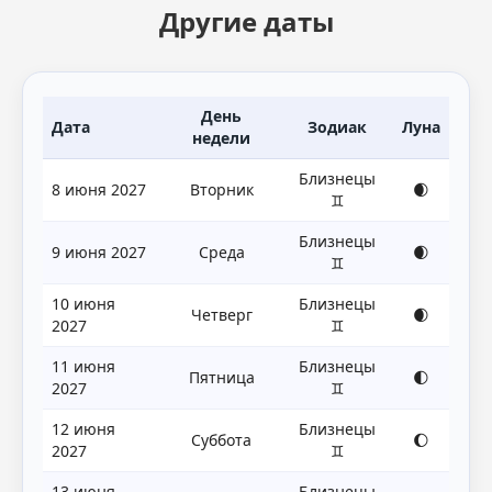
Другие даты
День
Дата
Зодиак
Луна
недели
Близнецы
8 июня 2027
Вторник
🌒
♊
Близнецы
9 июня 2027
Среда
🌒
♊
10 июня
Близнецы
Четверг
🌒
2027
♊
11 июня
Близнецы
Пятница
🌓
2027
♊
12 июня
Близнецы
Суббота
🌔
2027
♊
13 июня
Близнецы